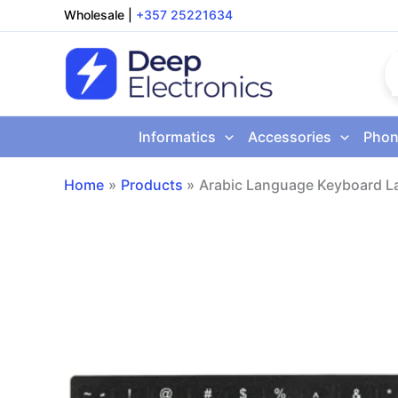
Skip
Wholesale
|
+357 25221634
to
content
Informatics
Accessories
Phon
Home
Products
Arabic Language Keyboard La