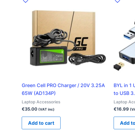
Green Cell PRO Charger / 20V 3.25A
BYL in 1
65W (AD134P)
to USB 3
Laptop Accessories
Laptop Ac
€
35.00
€
16.99
(VAT inc)
(V
Add to cart
Add to