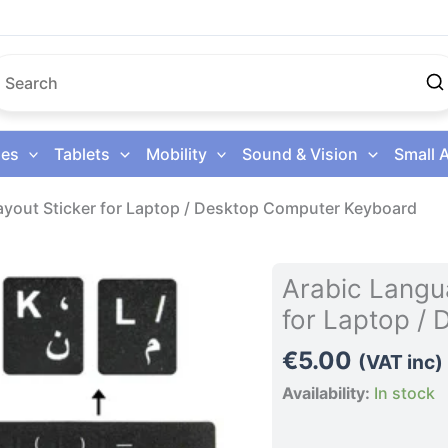
es
Tablets
Mobility
Sound & Vision
Small 
yout Sticker for Laptop / Desktop Computer Keyboard
Arabic
Arabic Langu
Language
for Laptop /
Keyboard
Layout
€
5.00
(VAT inc)
Sticker
Availability:
In stock
for
Laptop