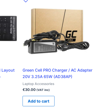
 Layout
Green Cell PRO Charger / AC Adapter
p
20V 3.25A 65W (AD38AP)
Laptop Accessories
€
30.00
(VAT inc)
Add to cart